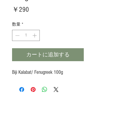
価
￥290
格
数量
*
カートに追加する
Biji Kalabat/ Fenugreek 100g
Products
Heat N Eat
Beverages, Syrup