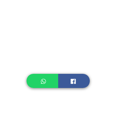
Instant Seasoning
Instant Noodle
Legume, Rice
Healthcare
Pastry, Baking
Sauces & Sambal
Tempe
Snack
Spices