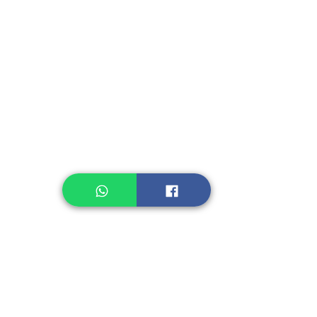
Instant Seasoning
Instant Noodle
Legume, Rice
Healthcare
Pastry, Baking
Sauces & Sambal
Tempe
Snack
Spices