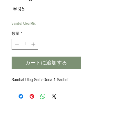
価
￥95
格
Sambal Uleg Mix
数量
*
カートに追加する
Sambal Uleg SerbaGuna 1 Sachet
Products
Heat N Eat