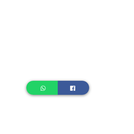
Fruit, Vegetables
Instant Seasoning
Instant Noodle
Legume, Rice
Healthcare
Pastry, Baking
Sauces & Sambal
Tempe
Snack