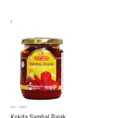
SKU： SB002
Kokita Sambal Bajak