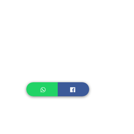
Fruit, Vegetables
Instant Seasoning
Instant Noodle
Legume, Rice
Healthcare
Pastry, Baking
Sauces & Sambal
Tempe
Snack