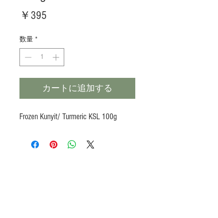
価
￥395
格
数量
*
カートに追加する
Frozen Kunyit/ Turmeric KSL 100g
Products
Heat N Eat
Beverages, Syrup