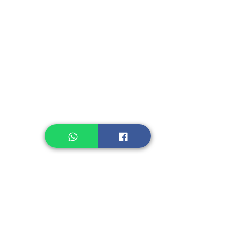
Instant Seasoning
Instant Noodle
Legume, Rice
Healthcare
Pastry, Baking
Sauces & Sambal
Tempe
Snack
Spices