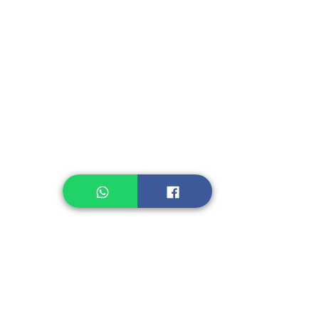
Instant Seasoning
Instant Noodle
Legume, Rice
Healthcare
Pastry, Baking
Sauces & Sambal
Tempe
Snack
Spices