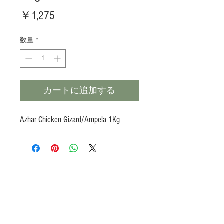
価
￥1,275
格
数量
*
カートに追加する
Azhar Chicken Gizard/Ampela 1Kg
Products
Heat N Eat
Beverages, Syrup