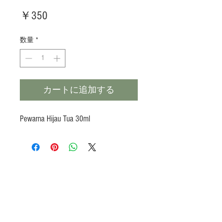
価
￥350
格
数量
*
カートに追加する
Pewarna Hijau Tua 30ml
Products
Heat N Eat
Beverages, Syrup