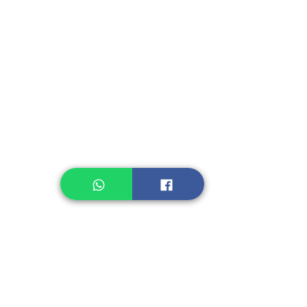
Instant Seasoning
Instant Noodle
Legume, Rice
Healthcare
Pastry, Baking
Sauces & Sambal
Tempe
Snack
Spices