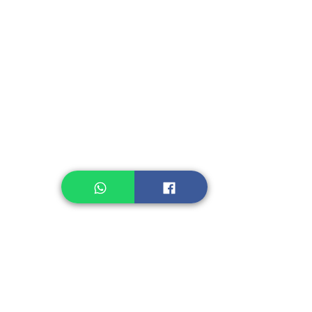
Instant Seasoning
Instant Noodle
Legume, Rice
Healthcare
Pastry, Baking
Sauces & Sambal
Tempe
Snack
Spices