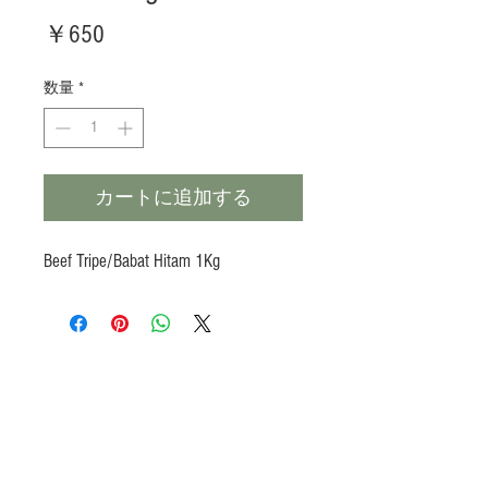
価
￥650
格
数量
*
カートに追加する
Beef Tripe/Babat Hitam 1Kg
Products
Heat N Eat
Beverages, Syrup